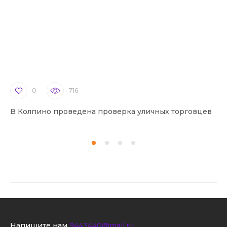
0
716
В Колпино проведена проверка уличных торговцев
В 
Напишите нам
9443440@mail.ru