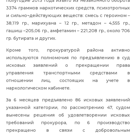
полугодие 2013 года изъято из незаконного оборота
3374 граммов наркотических средств, психотропных
и сильно¬действующих веществ: смесь с героином –
38,119 гр., марихуана – 12 гр., метадон – 4,555 гр.,
гашиш –205,06 гр., амфетамин – 221,208 гр., около 706
гр. бутирата и других.
Кроме того, прокуратурой района активно
используются полномочия по предъявлению в суд
исковых заявлений о прекращении права
управления транспортными средствами в
отношении лиц, состоящих на учете в
наркологическом кабинете.
За 6 месяцев предъявлено 86 исковых заявлений
указанной категории, по рассмотрению 47, судом
вынесены решения об удовлетворении исковых
требований прокурора, по 6 производство
прекращено в связи с добровольным