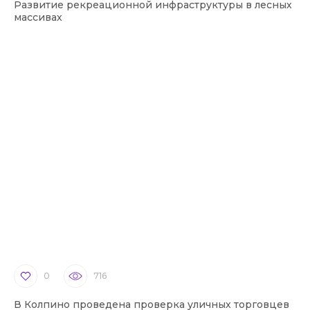
Развитие рекреационной инфраструктуры в лесных
массивах
0
716
В Колпино проведена проверка уличных торговцев
В 