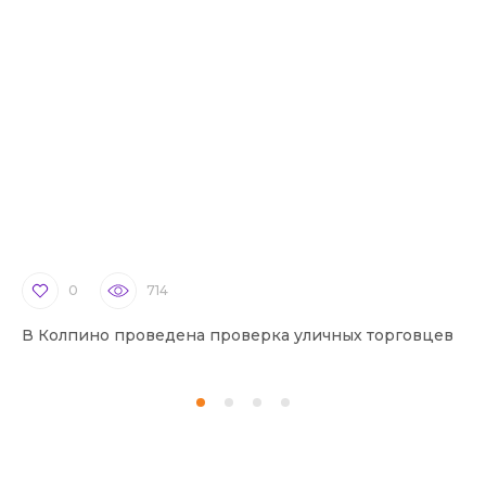
0
714
В Колпино проведена проверка уличных торговцев
В 