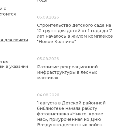
года
й с
стоится
05.08.2026
Строительство детского сада на
12 групп для детей от 1 года до 7
лет началось в жилом комплексе
я для печати
"Новое Колпино"
05.08.2026
и вы
ки в указании
Развитие рекреационной
инфраструктуры в лесных
массивах
04.08.2026
1 августа в Детской районной
библиотеке начала работу
фотовыставка «Никто, кроме
нас», приуроченная ко Дню
Воздушно‑десантных войск.