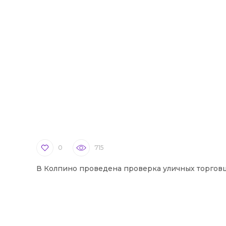
0
715
В Колпино проведена проверка уличных торгов