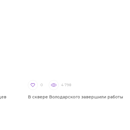
0
4 798
цев
В сквере Володарского завершили работы