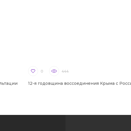
0
444
льтации
12-я годовщина воссоединения Крыма с Росс