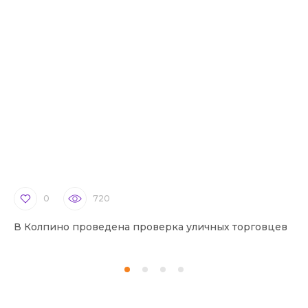
0
720
В Колпино проведена проверка уличных торговцев
В 