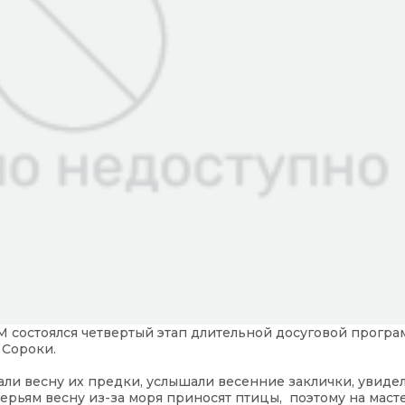
М состоялся четвертый этап длительной досуговой прогр
 Сороки.
али весну их предки, услышали весенние заклички, увиде
рьям весну из-за моря приносят птицы, поэтому на маст