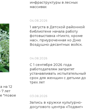
инфраструктуры в лесных
массивах
04.08.2026
1 августа в Детской районной
библиотеке начала работу
фотовыставка «Никто, кроме
нас», приуроченная ко Дню
Воздушно‑десантных войск.
04.08.2026
С 1 сентября 2026 года
работодателям запретят
устанавливать испытательный
срок для женщин с детьми до
трех лет
а на 12
 7 лет
е "Новое
03.08.2026
Запись в кружки культурно-
досугового центра «Подвиг»