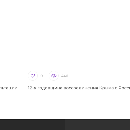
0
446
льтации
12-я годовщина воссоединения Крыма с Росс