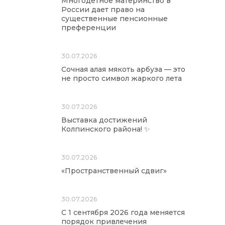
Многодетное материнство в
России дает право на
существенные пенсионные
преференции
30.07.2026
Сочная алая мякоть арбуза — это
не просто символ жаркого лета
30.07.2026
Выставка достижений
Колпинского района! ✨
30.07.2026
«Пространственный сдвиг»
30.07.2026
С 1 сентября 2026 года меняется
порядок привлечения