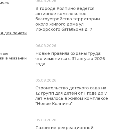
06.08.2026
ичек.
В городе Колпино ведется
активное комплексное
благоустройство территории
около жилого дома ул.
Ижорского батальона д. 7
я для печати
06.08.2026
Новые правила охраны труда:
и вы
ки в указании
что изменится с 31 августа 2026
года
05.08.2026
Строительство детского сада на
12 групп для детей от 1 года до 7
лет началось в жилом комплексе
"Новое Колпино"
05.08.2026
Развитие рекреационной