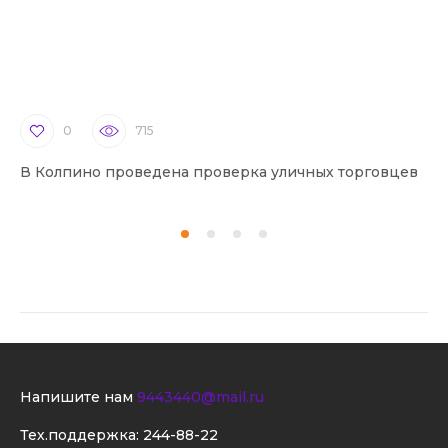
0
715
В Колпино проведена проверка уличных торговцев
В 
Напишите нам
9443440@mail.ru
Тех.поддержка:
244-88-22