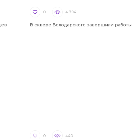
0
4 794
цев
В сквере Володарского завершили работы
0
440