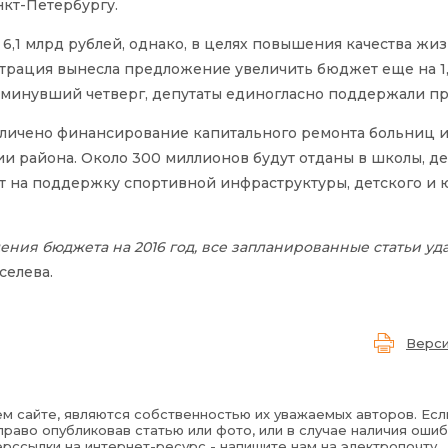
нкт-Петербургу.
,1 млрд рублей, однако, в целях повышения качества жиз
трация вынесла предложение увеличить бюджет еще на 1,
в минувший четверг, депутаты единогласно поддержали п
еличено финансирование капитального ремонта больниц 
ии района. Около 300 миллионов будут отданы в школы, д
ят на поддержку спортивной инфраструктуры, детского и
ения бюджета на 2016 год, все запланированные статьи уд
селева.
Верси
м сайте, являются собственностью их уважаемых авторов. Есл
раво опубликовав статью или фото, или в случае наличия ошиб
рссылки на интернет-ресурс - напишите нам на электропочту