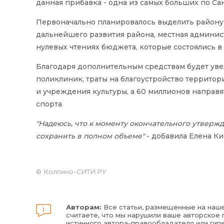
данная прибавка - одна из самых больших по Са
Первоначально планировалось выделить району 6
дальнейшего развития района, местная админис
нулевых чтениях бюджета, которые состоялись 
Благодаря дополнительным средствам будет ув
поликлиник, траты на благоустройство территор
и учреждения культуры, а 60 миллионов направ
спорта
"Надеюсь, что к моменту окончательного утвержд
сохранить в полном объеме"
- добавила Елена Ки
© Колпино-СИТИ.РУ
Авторам:
Все статьи, размещенные на наше
считаете, что мы нарушили ваше авторское п
истинного автора-правообладателя или гипе