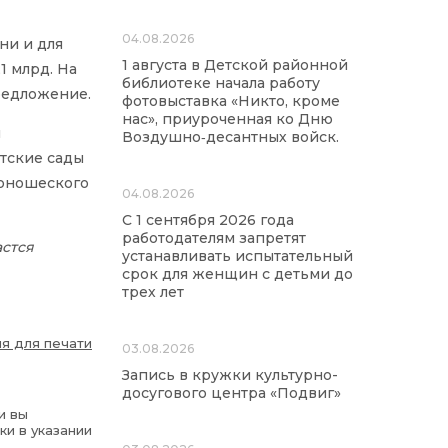
04.08.2026
ни и для
1 августа в Детской районной
1 млрд. На
библиотеке начала работу
редложение.
фотовыставка «Никто, кроме
нас», приуроченная ко Дню
и
Воздушно‑десантных войск.
етские сады
 юношеского
04.08.2026
С 1 сентября 2026 года
работодателям запретят
астся
устанавливать испытательный
срок для женщин с детьми до
трех лет
я для печати
03.08.2026
Запись в кружки культурно-
досугового центра «Подвиг»
и вы
ки в указании