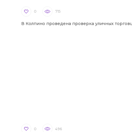
0
715
В Колпино проведена проверка уличных торгов
0
496