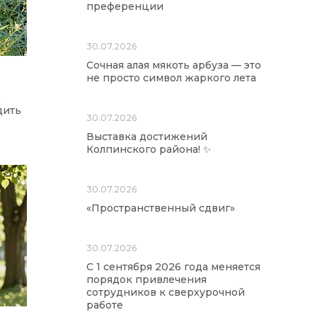
преференции
30.07.2026
Сочная алая мякоть арбуза — это
не просто символ жаркого лета
е
дить
30.07.2026
Выставка достижений
Колпинского района! ✨
30.07.2026
«Пространственный сдвиг»
30.07.2026
С 1 сентября 2026 года меняется
порядок привлечения
сотрудников к сверхурочной
работе