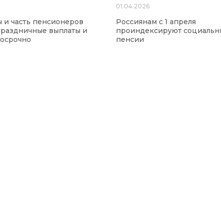
6
01.04.2026
 и часть пенсионеров
Россиянам с 1 апреля
праздничные выплаты и
проиндексируют социальн
досрочно
пенсии