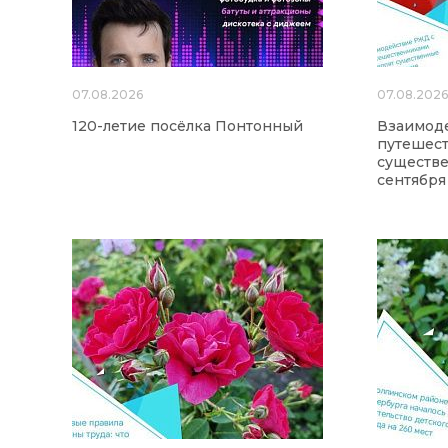
07.08.2026
07.08.202
120-летие посёлка Понтонный
Взаимод
путешес
существе
сентября