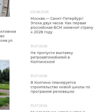
03.08.2026
Москва — Санкт-Петербург:
Эпоха двух часов. Как первая
российская ВСМ изменит страну
активное
к 2028 году
тво
ома ул.
31.07.2026
Не пропусти выставку
ретроавтомобилей в
Колпинском!
31.07.2026
В Колпино планируется
строительство новой школы по
программе реновации
31.07.2026