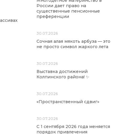
Многодетное материнство в
России дает право на
существенные пенсионные
преференции
ассивах
30.07.2026
Сочная алая мякоть арбуза — это
не просто символ жаркого лета
30.07.2026
Выставка достижений
Колпинского района! ✨
30.07.2026
«Пространственный сдвиг»
30.07.2026
С 1 сентября 2026 года меняется
порядок привлечения