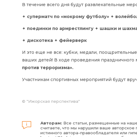
В течение всего дня будут развлекательные мер
✦
суперматч по «мокрому футболу»
✦
волейбо
✦
поединки по армрестлингу
✦
шашки и шахм
✦
дискотека
✦
фейерверк
И это еще не все: кубки, медали, поощрительны
ваших детей! В ходе проведения праздничного 
против терроризма».
Участникам спортивных мероприятий будут вруч
©
"Ижорская перспектива"
Авторам:
Все статьи, размещенные на наше
считаете, что мы нарушили ваше авторское п
истинного автора-правообладателя или гипе