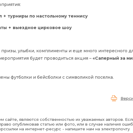
оприятия:
л
✦
турниры по настольному теннису
аты
✦
выездное цирковое шоу
е призы, улыбки, комплименты и еще много интересного дл
мероприятия будет проводиться акция –
«Саперный за ми
ены футболки и бейсболки с символикой поселка.
Верси
м сайте, являются собственностью их уважаемых авторов. Есл
раво опубликовав статью или фото, или в случае наличия ошиб
рссылки на интернет-ресурс - напишите нам на электропочту