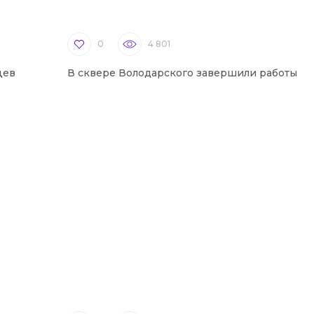
0
4 801
цев
В сквере Володарского завершили работы