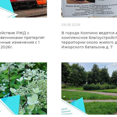
6
06.08.2026
ействие РЖД с
В городе Колпино ведется 
твенниками претерпят
комплексное благоустройс
нные изменения с 1
территории около жилого д
 2026г.
Ижорского батальона д. 7