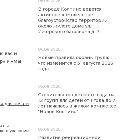
06.08.2026
В городе Колпино ведется
активное комплексное
благоустройство территории
около жилого дома ул.
Ижорского батальона д. 7
06.08.2026
я вас и
Новые правила охраны труда:
р» и «Мы
что изменится с 31 августа 2026
года
05.08.2026
Строительство детского сада на
12 групп для детей от 1 года до 7
я для печати
лет началось в жилом комплексе
"Новое Колпино"
и вы
05.08.2026
ки в указании
Развитие рекреационной