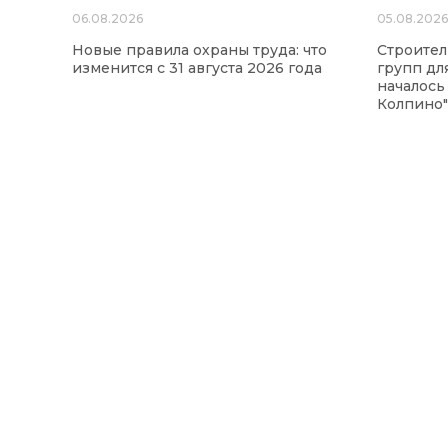
06.08.2026
05.08.202
Новые правила охраны труда: что
Строител
изменится с 31 августа 2026 года
групп для
началось
Колпино