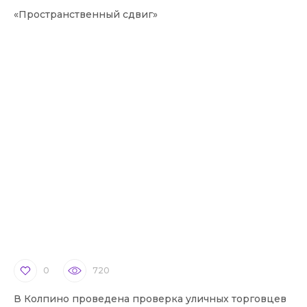
«Пространственный сдвиг»
0
720
В Колпино проведена проверка уличных торговцев
В 