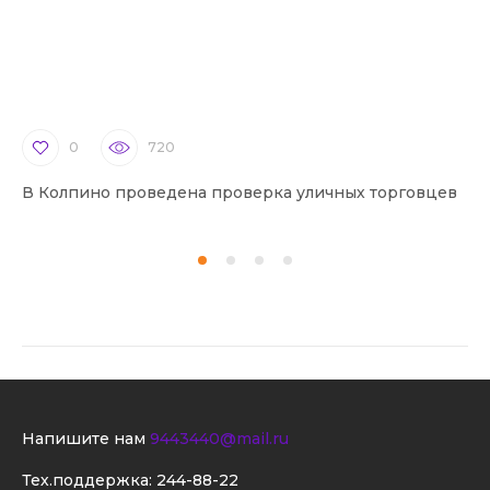
0
720
В Колпино проведена проверка уличных торговцев
В 
Напишите нам
9443440@mail.ru
Тех.поддержка:
244-88-22