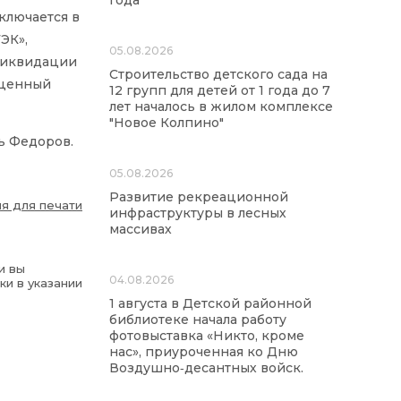
года
ключается в
ЭК»,
05.08.2026
 ликвидации
Строительство детского сада на
оценный
12 групп для детей от 1 года до 7
лет началось в жилом комплексе
"Новое Колпино"
рь Федоров.
05.08.2026
Развитие рекреационной
я для печати
инфраструктуры в лесных
массивах
и вы
04.08.2026
ки в указании
1 августа в Детской районной
библиотеке начала работу
фотовыставка «Никто, кроме
нас», приуроченная ко Дню
Воздушно‑десантных войск.