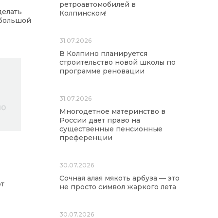
ретроавтомобилей в
делать
Колпинском!
 большой
31.07.2026
В Колпино планируется
строительство новой школы по
программе реновации
31.07.2026
Многодетное материнство в
России дает право на
существенные пенсионные
преференции
30.07.2026
Сочная алая мякоть арбуза — это
т
не просто символ жаркого лета
30.07.2026