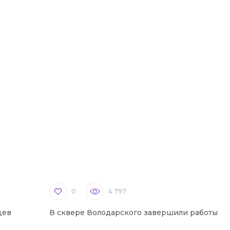
0
4 797
цев
В сквере Володарского завершили работы