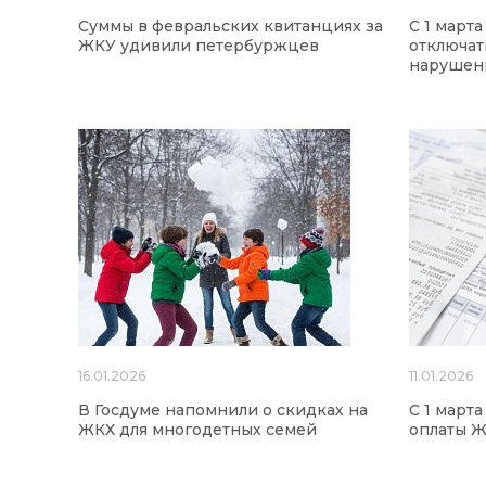
Суммы в февральских квитанциях за
С 1 март
ЖКУ удивили петербуржцев
отключат
нарушен
16.01.2026
11.01.2026
В Госдуме напомнили о скидках на
С 1 март
ЖКХ для многодетных семей
оплаты 