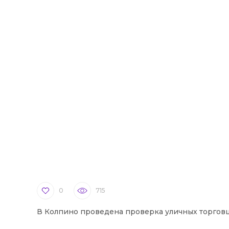
0
715
В Колпино проведена проверка уличных торгов