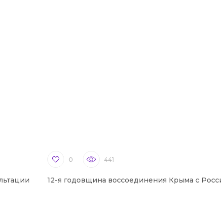
0
441
льтации
12-я годовщина воссоединения Крыма с Росс