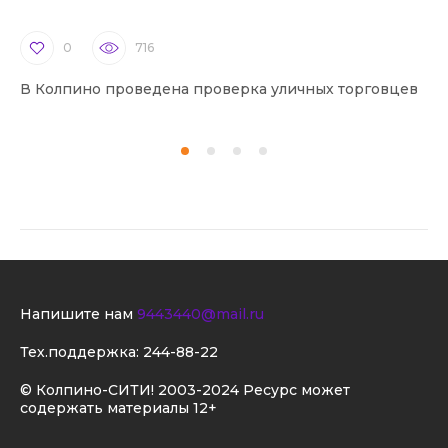
0
716
В Колпино проведена проверка уличных торговцев
В 
Напишите нам
9443440@mail.ru
Тех.поддержка:
244-88-22
© Колпино-СИТИ! 2003-2024 Ресурс может
содержать материалы 12+