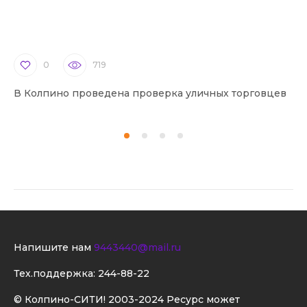
0
719
В Колпино проведена проверка уличных торговцев
В 
Напишите нам
9443440@mail.ru
Тех.поддержка:
244-88-22
© Колпино-СИТИ! 2003-2024 Ресурс может