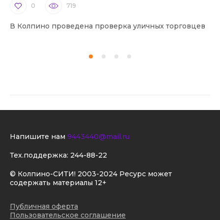
0
719
В Колпино проведена проверка уличных торговцев
В 
Напишите нам
9443440@mail.ru
Тех.поддержка:
244-88-22
© Колпино-СИТИ! 2003-2024 Ресурс может
содержать материалы 12+
Публичная оферта
Пользовательское соглашение