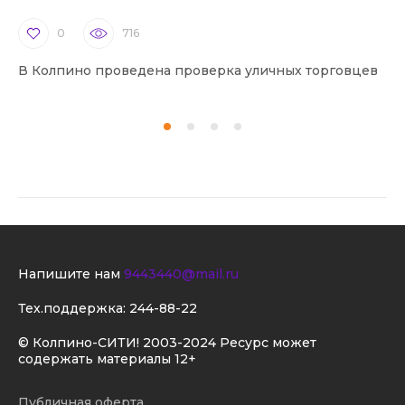
0
716
В Колпино проведена проверка уличных торговцев
В 
Напишите нам
9443440@mail.ru
Тех.поддержка:
244-88-22
© Колпино-СИТИ! 2003-2024 Ресурс может
содержать материалы 12+
Публичная оферта