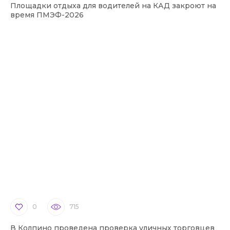
Площадки отдыха для водителей на КАД закроют на
время ПМЭФ-2026
0
715
В Колпино проведена проверка уличных торговцев
В 