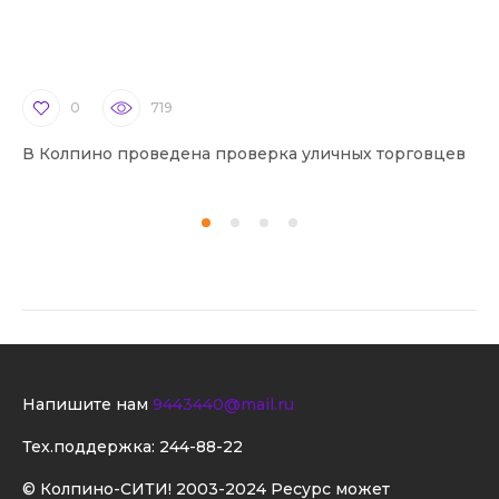
0
719
В Колпино проведена проверка уличных торговцев
В 
Напишите нам
9443440@mail.ru
Тех.поддержка:
244-88-22
© Колпино-СИТИ! 2003-2024 Ресурс может