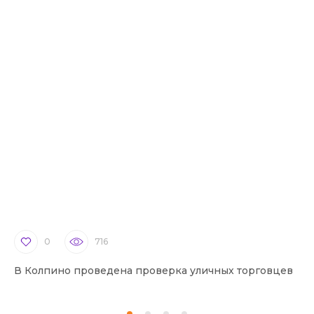
0
716
В Колпино проведена проверка уличных торговцев
В 