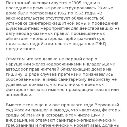
Понтонный эксплуатируется с 1905 года и в
последнее время не реконструировалась. Жилые
дома были построены с 1952 по 1963 годы. «В
законодательстве отсутствует обязанность об
установке санитарно-защитной зоны и проведения
шумозащитных мероприятий для действовавших на
дату ввода указанных правил промышленных
объектов», – констатировал арбитражный суд,
признавая недействительным выданное РЖД
предписание.
Отметим, что это далеко не первый спор о
нарушении железнодорожниками и владельцами
автодорог прав жителей близлежащих домов на
тишину. В ряде случаев претензии признавались
обоснованными, в иных санитарному ведомству не
удавалось доказать, что источником вредных
факторов являются именно проходящие поезда или
автомобили.
Вместе с тем еще в июле прошлого года Верховный
суд России пришел к выводу, что квартиры, факторы
среды обитания в которых, в том числе шум и
вибрация, не отвечают санитарно-эпидемическим
требованиям и гигиеническим нормативам, должны