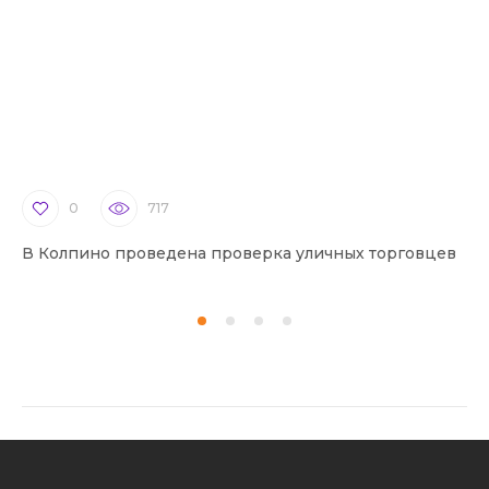
0
717
В Колпино проведена проверка уличных торговцев
В 