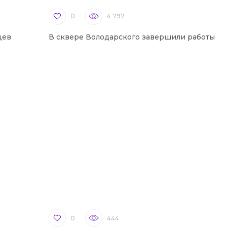
0
4 797
цев
В сквере Володарского завершили работы
0
444