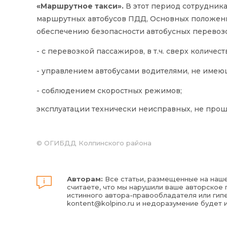
«Маршрутное такси».
В этот период сотрудник
маршрутных автобусов ПДД, Основных положений
обеспечению безопасности автобусных перевозо
- с перевозкой пассажиров, в т.ч. сверх количе
- управлением автобусами водителями, не имею
- соблюдением скоростных режимов;
эксплуатации технически неисправных, не прош
© ОГИБДД Колпинского района
Авторам:
Все статьи, размещенные на наше
считаете, что мы нарушили ваше авторское п
истинного автора-правообладателя или гипе
kontent@kolpino.ru
и недоразумение будет 