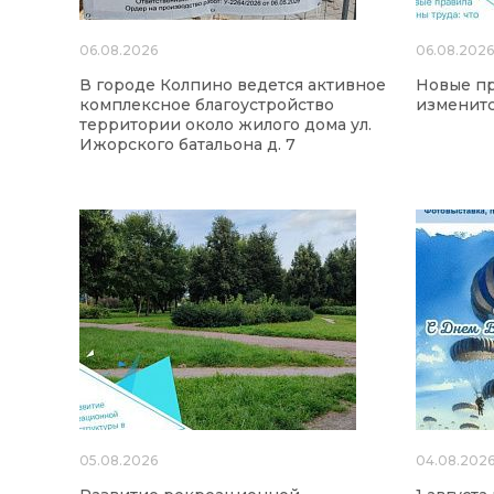
06.08.2026
06.08.202
В городе Колпино ведется активное
Новые пр
комплексное благоустройство
изменится
территории около жилого дома ул.
Ижорского батальона д. 7
05.08.2026
04.08.202