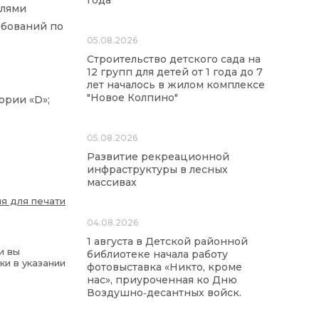
года
елями
ебований по
05.08.2026
Строительство детского сада на
12 групп для детей от 1 года до 7
лет началось в жилом комплексе
"Новое Колпино"
ории «D»;
05.08.2026
Развитие рекреационной
инфраструктуры в лесных
массивах
я для печати
04.08.2026
1 августа в Детской районной
и вы
библиотеке начала работу
ки в указании
фотовыставка «Никто, кроме
нас», приуроченная ко Дню
Воздушно‑десантных войск.