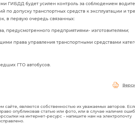
ами ГИБДД будет усилен контроль за соблюдением водит
 по допуску транспортных средств к эксплуатации и тр
к, в первую очередь связанных:
ства, предусмотренного предприятиями- изготовителями;
щими права управления транспортными средствами катег
едших ГТО автобусов.
Верси
м сайте, являются собственностью их уважаемых авторов. Есл
раво опубликовав статью или фото, или в случае наличия ошиб
рссылки на интернет-ресурс - напишите нам на электропочту
исправлено.