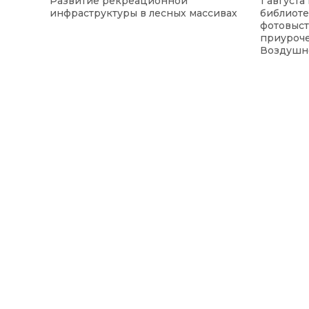
Развитие рекреационной
1 август
инфраструктуры в лесных массивах
библиоте
фотовыст
приуроч
Воздушно