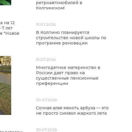
ретроавтомобилей в
Колпинском!
а на 12
31.07.2026
 7 лет
В Колпино планируется
е "Новое
строительство новой школы по
программе реновации
31.07.2026
Многодетное материнство в
России дает право на
существенные пенсионные
преференции
30.07.2026
Сочная алая мякоть арбуза — это
не просто символ жаркого лета
30.07.2026