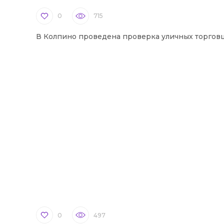
0
715
В Колпино проведена проверка уличных торгов
0
497