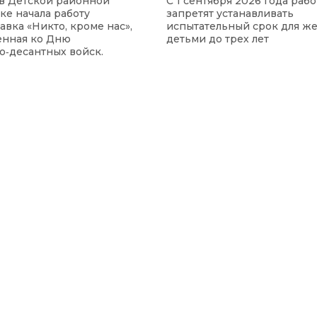
а в Детской районной
С 1 сентября 2026 года раб
ке начала работу
запретят устанавливать
авка «Никто, кроме нас»,
испытательный срок для ж
енная ко Дню
детьми до трех лет
‑десантных войск.