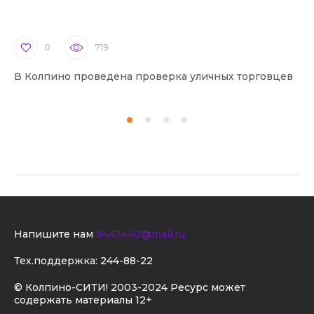
0
719
В Колпино проведена проверка уличных торговцев
В 
Напишите нам
9443440@mail.ru
Тех.поддержка:
244-88-22
© Колпино-СИТИ! 2003-2024 Ресурс может
содержать материалы 12+