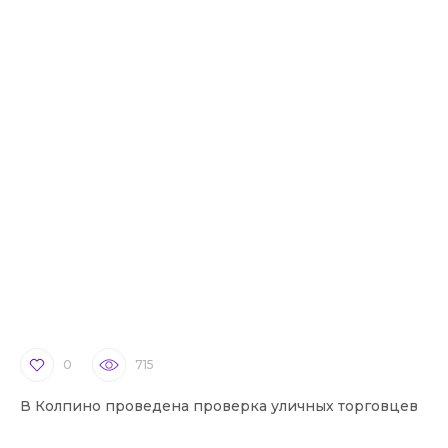
0
715
В Колпино проведена проверка уличных торговцев
В 