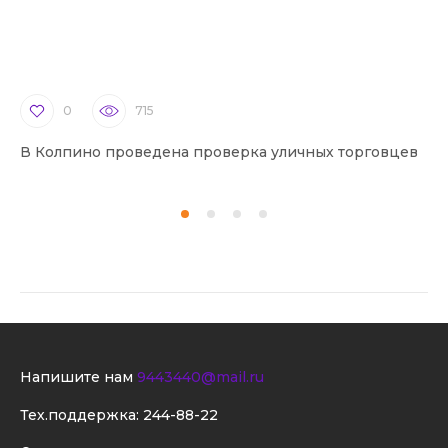
0
715
В Колпино проведена проверка уличных торговцев
В 
Напишите нам
9443440@mail.ru
Тех.поддержка:
244-88-22