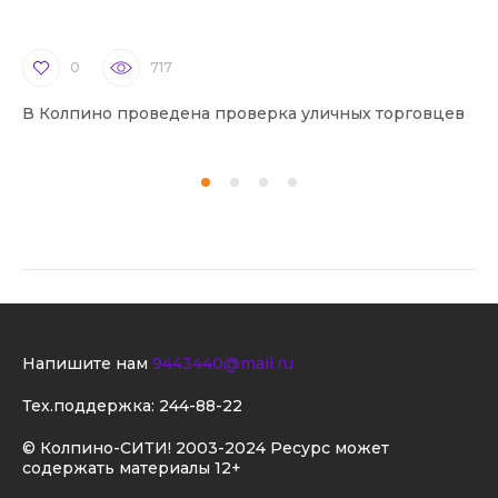
0
717
В Колпино проведена проверка уличных торговцев
В 
Напишите нам
9443440@mail.ru
Тех.поддержка:
244-88-22
© Колпино-СИТИ! 2003-2024 Ресурс может
содержать материалы 12+