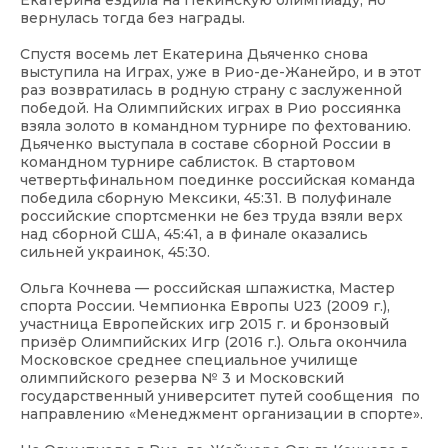
Екатерина ездила на Пекинскую олимпиаду, но
вернулась тогда без награды.
Спустя восемь лет Екатерина Дьяченко снова
выступила на Играх, уже в Рио-де-Жанейро, и в этот
раз возвратилась в родную страну с заслуженной
победой. На Олимпийских играх в Рио россиянка
взяла золото в командном турнире по фехтованию.
Дьяченко выступала в составе сборной России в
командном турнире саблисток. В стартовом
четвертьфинальном поединке российская команда
победила сборную Мексики, 45:31. В полуфинале
российские спортсменки не без труда взяли верх
над сборной США, 45:41, а в финале оказались
сильней украинок, 45:30.
Ольга Кочнева — российская шпажистка, Мастер
спорта России. Чемпионка Европы U23 (2009 г.),
участница Европейских игр 2015 г. и бронзовый
призёр Олимпийских Игр (2016 г.). Ольга окончила
Московское среднее специальное училище
олимпийского резерва № 3 и Московский
государственный университет путей сообщения по
направлению «Менеджмент организации в спорте».