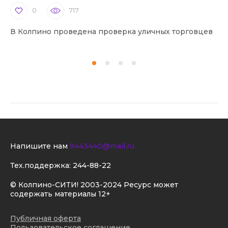
0
717
В Колпино проведена проверка уличных торговцев
В 
Напишите нам
9443440@mail.ru
Тех.поддержка:
244-88-22
© Колпино-СИТИ! 2003-2024 Ресурс может
содержать материалы 12+
Публичная оферта
Пользовательское соглашение