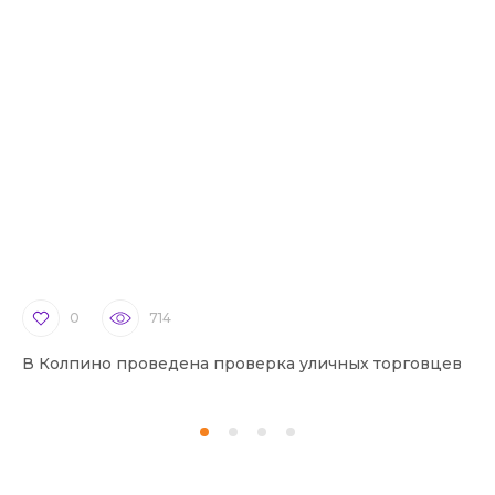
0
714
В Колпино проведена проверка уличных торговцев
В 