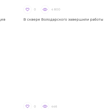
0
4 800
цев
В сквере Володарского завершили работы
0
446