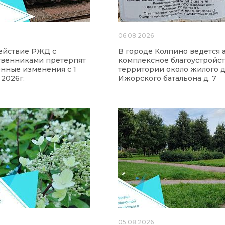
6
06.08.2026
ействие РЖД с
В городе Колпино ведется 
твенниками претерпят
комплексное благоустройс
нные изменения с 1
территории около жилого д
 2026г.
Ижорского батальона д. 7
6
05.08.2026