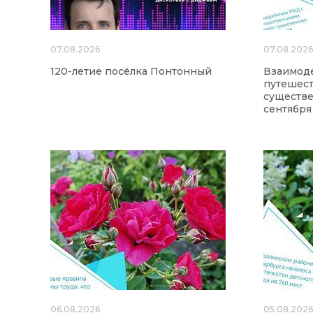
07.08.2026
07.08.202
120-летие посёлка Понтонный
Взаимод
путешес
существе
сентября
06.08.2026
05.08.202