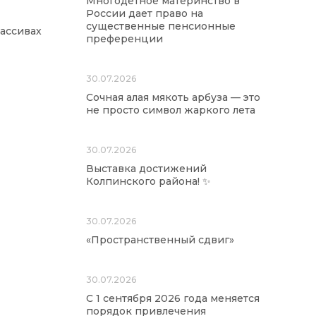
Многодетное материнство в
России дает право на
существенные пенсионные
ассивах
преференции
30.07.2026
Сочная алая мякоть арбуза — это
не просто символ жаркого лета
30.07.2026
Выставка достижений
Колпинского района! ✨
30.07.2026
«Пространственный сдвиг»
30.07.2026
С 1 сентября 2026 года меняется
порядок привлечения