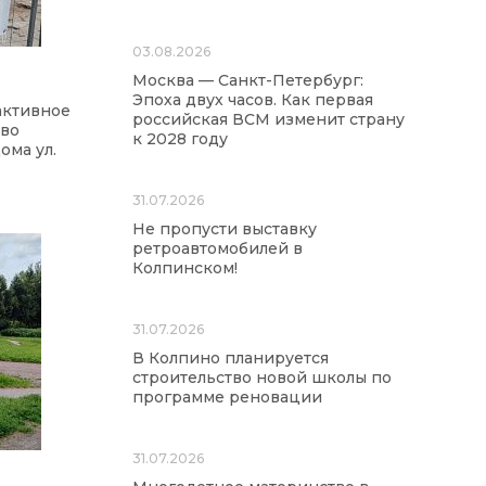
03.08.2026
Москва — Санкт-Петербург:
Эпоха двух часов. Как первая
активное
российская ВСМ изменит страну
тво
к 2028 году
ома ул.
31.07.2026
Не пропусти выставку
ретроавтомобилей в
Колпинском!
31.07.2026
В Колпино планируется
строительство новой школы по
программе реновации
31.07.2026