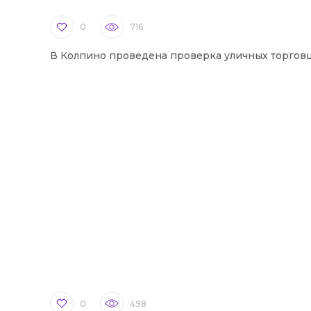
0
716
В Колпино проведена проверка уличных торгов
0
498