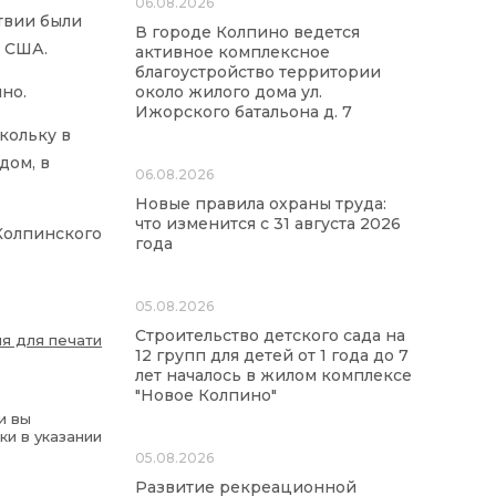
06.08.2026
твии были
В городе Колпино ведется
и США.
активное комплексное
благоустройство территории
но.
около жилого дома ул.
Ижорского батальона д. 7
кольку в
дом, в
06.08.2026
Новые правила охраны труда:
что изменится с 31 августа 2026
Колпинского
года
05.08.2026
Строительство детского сада на
я для печати
12 групп для детей от 1 года до 7
лет началось в жилом комплексе
"Новое Колпино"
и вы
ки в указании
05.08.2026
Развитие рекреационной