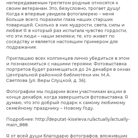
непередаваемым трепетом родные относятся к
своим ветеранам. Это, безусловно, трогает душу!
Когда я впервые увидела фотогалерею – меня
больше всего поразили глаза наших старших
товарищей. Сколько в них мудрости, света, силы и
любви! Я в который раз испытала чувство гордости,
что эти люди – наши земляки, те, кто живет по
соседству и является настоящим примером для
подражания.
Приглашаю всех колпинцев лично убедиться в этом
и познакомиться с нашими героями. Фотовыставка
портретов будет размещаться до 24 декабря в окнах
Центральной районной библиотеки им. М.А.
Светлова (ул. Веры Слуцкой, д. 36).
Фотографии мы подарим всем участникам акции в
конце декабря, когда завершиться фотовыставка. Я
думаю, что это добрый подарк к самому любимому
семейному празднику – Новому Году.
Подробнее:
http://deputat-kiseleva.ru/actually/actually-
main_888
.
Я от всей души благодарю фотографов, вложивших