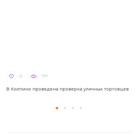
0
717
В Колпино проведена проверка уличных торговцев
В 