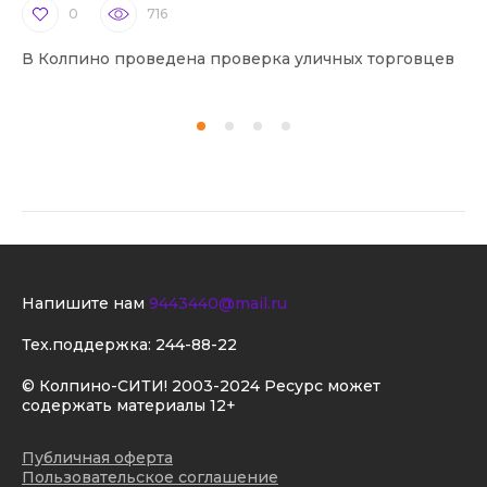
0
716
В Колпино проведена проверка уличных торговцев
В 
Напишите нам
9443440@mail.ru
Тех.поддержка:
244-88-22
© Колпино-СИТИ! 2003-2024 Ресурс может
содержать материалы 12+
Публичная оферта
Пользовательское соглашение