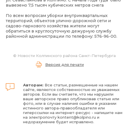
ул. Севастьянова в Колпино. С начала года туда было
вывезено 7,5 тысяч кубических метров снега
По всем вопросам уборки внутриквартальных
территорий, объектов улично-дорожной сети и
садово-паркового хозяйства жители могут
обратиться в круглосуточную дежурную службу
районной администрации по телефону: 576-96-00.
©
Новости Колпинского района Санкт-Петербурга
Версия для печати
Авторам:
Все статьи, размещенные на нашем
сайте, являются собственностью их уважаемых
авторов. Если вы считаете, что мы нарушили
ваше авторское право опубликовав статью или
фото, или в случае наличия ошибки в указании
истинного автора-правообладателя или
гиперссылки на интернет-ресурс - напишите нам
на электропочту
kontent@kolpino.ru
и
недоразумение будет исправлено.