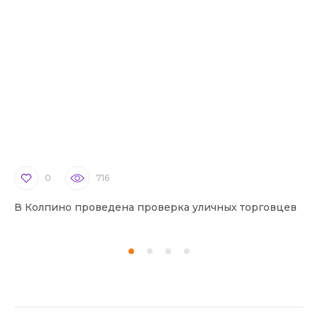
0
716
В Колпино проведена проверка уличных торговцев
В 