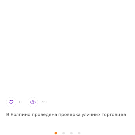
0
719
В Колпино проведена проверка уличных торговцев
В 