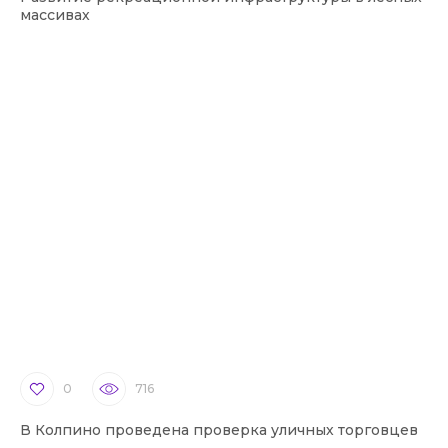
массивах
0
716
В Колпино проведена проверка уличных торговцев
В 