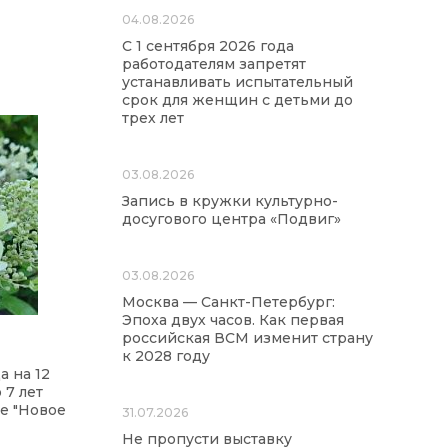
04.08.2026
С 1 сентября 2026 года
работодателям запретят
устанавливать испытательный
срок для женщин с детьми до
трех лет
03.08.2026
Запись в кружки культурно-
досугового центра «Подвиг»
03.08.2026
Москва — Санкт-Петербург:
Эпоха двух часов. Как первая
российская ВСМ изменит страну
к 2028 году
а на 12
 7 лет
е "Новое
31.07.2026
Не пропусти выставку