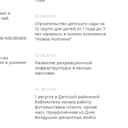
года
ных и
05.08.2026
чай.
Строительство детского сада на
12 групп для детей от 1 года до 7
лет началось в жилом комплексе
я для печати
"Новое Колпино"
05.08.2026
и вы
ки в указании
Развитие рекреационной
инфраструктуры в лесных
массивах
04.08.2026
1 августа в Детской районной
библиотеке начала работу
фотовыставка «Никто, кроме
нас», приуроченная ко Дню
Воздушно‑десантных войск.