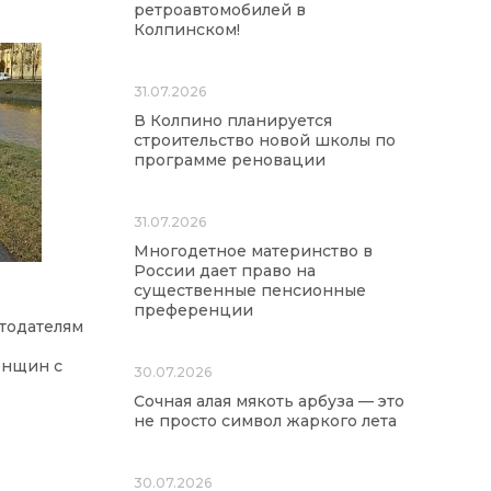
ретроавтомобилей в
Колпинском!
31.07.2026
В Колпино планируется
строительство новой школы по
программе реновации
31.07.2026
Многодетное материнство в
России дает право на
существенные пенсионные
преференции
отодателям
енщин с
30.07.2026
Сочная алая мякоть арбуза — это
не просто символ жаркого лета
30.07.2026