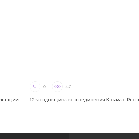
0
441
льтации
12-я годовщина воссоединения Крыма с Росс