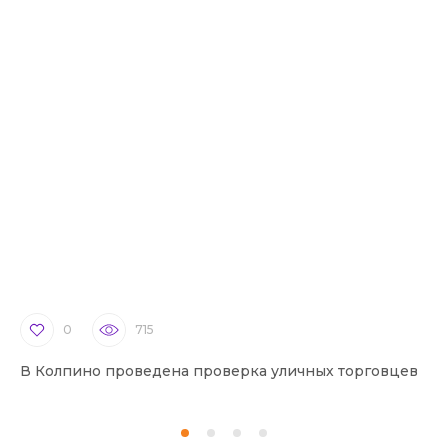
0
715
В Колпино проведена проверка уличных торговцев
В 