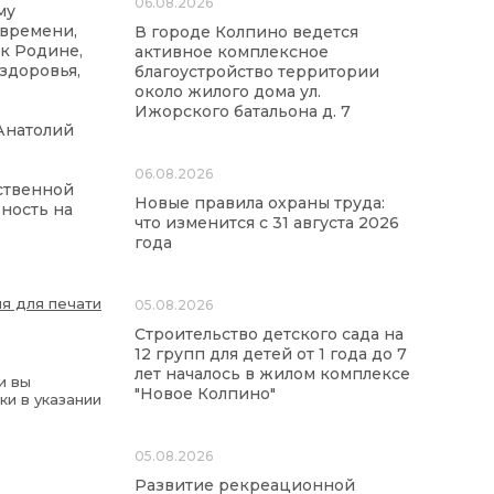
06.08.2026
му
 времени,
В городе Колпино ведется
 к Родине,
активное комплексное
здоровья,
благоустройство территории
около жилого дома ул.
Ижорского батальона д. 7
Анатолий
06.08.2026
ественной
Новые правила охраны труда:
ьность на
что изменится с 31 августа 2026
года
я для печати
05.08.2026
Строительство детского сада на
12 групп для детей от 1 года до 7
лет началось в жилом комплексе
и вы
"Новое Колпино"
ки в указании
05.08.2026
Развитие рекреационной