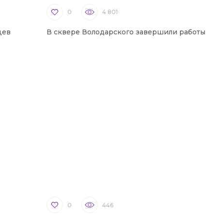
0
4 801
цев
В сквере Володарского завершили работы
0
446