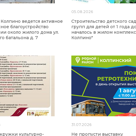
6
05.08.2026
 Колпино ведется активное
Строительство детского сад
ное благоустройство
групп для детей от 1 года до
ии около жилого дома ул.
началось в жилом комплекс
о батальона д. 7
Колпино"
6
31.07.2026
 кружки культурно-
Не пропусти выставку