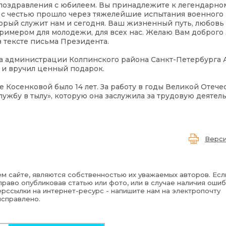
 поздравления с юбилеем. Вы принадлежите к легендарно
 с честью прошло через тяжелейшие испытания военного
торый служит нам и сегодня. Ваш жизненный путь, любовь
примером для молодежи, для всех нас. Желаю Вам доброго 
в тексте письма Президента.
ва администрации Колпинского района Санкт-Петербурга 
 и вручил ценный подарок.
е Косенковой было 14 лет. За работу в годы Великой Отеч
ужбу в тылу», которую она заслужила за трудовую деятел
Верси
м сайте, являются собственностью их уважаемых авторов. Есл
раво опубликовав статью или фото, или в случае наличия ошиб
рссылки на интернет-ресурс - напишите нам на электропочту
исправлено.