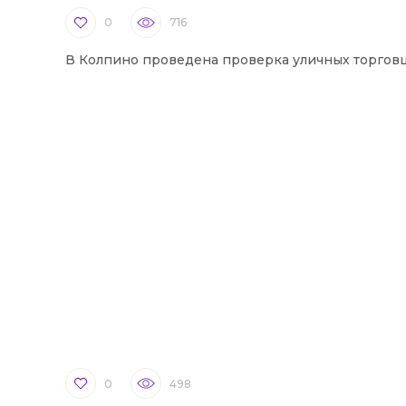
0
716
В Колпино проведена проверка уличных торгов
0
498