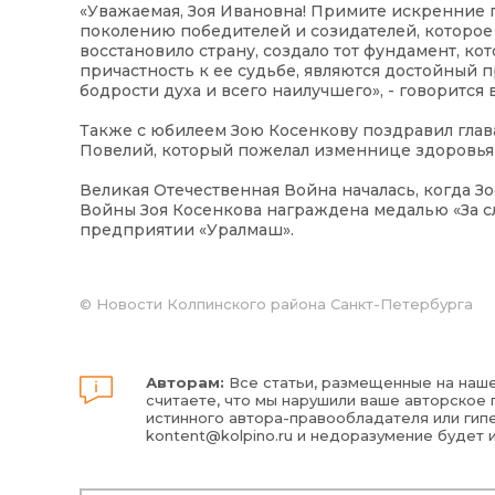
«Уважаемая, Зоя Ивановна! Примите искренние
поколению победителей и созидателей, которое
восстановило страну, создало тот фундамент, ко
причастность к ее судьбе, являются достойный 
бодрости духа и всего наилучшего», - говорится 
Также с юбилеем Зою Косенкову поздравил гла
Повелий, который пожелал изменнице здоровья
Великая Отечественная Война началась, когда Зо
Войны Зоя Косенкова награждена медалью «За сл
предприятии «Уралмаш».
©
Новости Колпинского района Санкт-Петербурга
Авторам:
Все статьи, размещенные на наше
считаете, что мы нарушили ваше авторское п
истинного автора-правообладателя или гипе
kontent@kolpino.ru
и недоразумение будет 