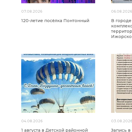
07.08.2026
06.08.202
120-летие посёлка Понтонный
В городе
комплекс
территор
Ижорског
04.08.2026
03.08.202
1 августа в Детской районной
Запись в