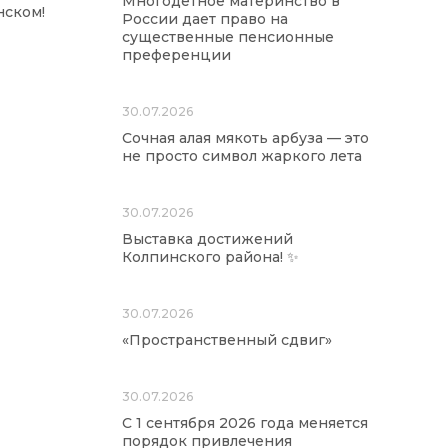
Многодетное материнство в
нском!
России дает право на
существенные пенсионные
преференции
30.07.2026
Сочная алая мякоть арбуза — это
не просто символ жаркого лета
30.07.2026
Выставка достижений
Колпинского района! ✨
30.07.2026
«Пространственный сдвиг»
30.07.2026
С 1 сентября 2026 года меняется
порядок привлечения