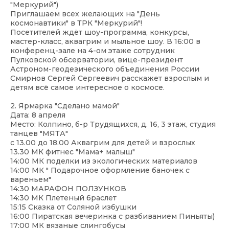
"Меркурий")
Приглашаем всех желающих на "День
космонавтики" в ТРК "Меркурий"!
Посетителей ждёт шоу-программа, конкурсы,
мастер-класс, аквагрим и мыльное шоу. В 16:00 в
конференц-зале на 4-ом этаже сотрудник
Пулковской обсерватории, вице-президент
Астроном-геодезического объединения России
Смирнов Сергей Сергеевич расскажет взрослым и
детям всё самое интересное о космосе.
2. Ярмарка "Сделано мамой"
Дата: 8 апреля
Место: Колпино, б-р Трудящихся, д. 16, 3 этаж, студия
танцев "МЯТА"
с 13.00 до 18.00 Аквагрим для детей и взрослых
13.30 МК фитнес "Мама+ малыш"
14:00 МК поделки из экологических материалов
14:00 МК " Подарочное оформление баночек с
вареньем"
14:30 МАРАФОН ПОЛЗУНКОВ
14:30 МК Плетеный браслет
15:15 Сказка от Соляной избушки
16:00 Пиратская вечеринка с разбиванием Пиньяты)
17:00 МК вязаные слингобусы