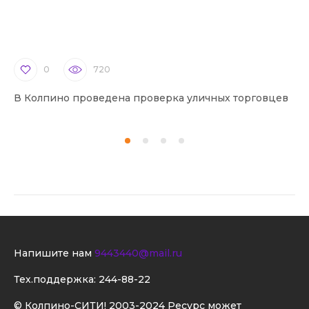
0
720
В Колпино проведена проверка уличных торговцев
В 
Напишите нам
9443440@mail.ru
Тех.поддержка:
244-88-22
© Колпино-СИТИ! 2003-2024 Ресурс может