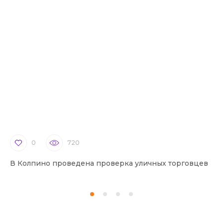
0
720
В Колпино проведена проверка уличных торговцев
В 