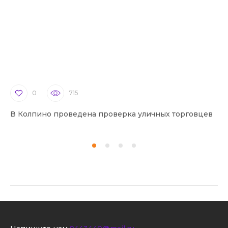
0
715
В Колпино проведена проверка уличных торговцев
В 