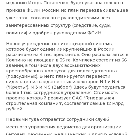
изданию Игорь Потапенко, будет указана только в
приказе ФСИН России, но план переезда сидельцев
уже готов, согласован с руководителями всех
заинтересованных структур (следствие, суды,
полиция) и одобрен руководством ФСИН.
Новое учреждение пенитенциарной системы,
которое будет одним из крупнейших в России,
рассчитано на 4 тыс. арестантов. Оно располагается в
Колпино на площади в 35 га. Комплекс состоит из 66
зданий, в том числе двух восьмиэтажных
крестообразных корпусов для подследственных
(подсудимых). В него планируется перевести
сидельцев из следственных изоляторов N 1 и N 4
("Кресты"), N 3 и N 5 (Выборг). Здесь будут трудиться
более 1 тыс. сотрудников управления. Стоимость
проекта, который реализует ОАО "Генеральная
строительная компания", составляет свыше 12 млрд
рублей.
Первыми туда отправятся сотрудники служб
местного управления ведомства для организации
бытовых, режимных, медицинских и других условий,