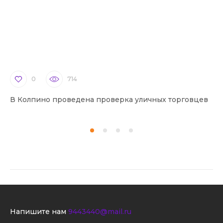
0
714
В Колпино проведена проверка уличных торговцев
В 
Напишите нам
9443440@mail.ru