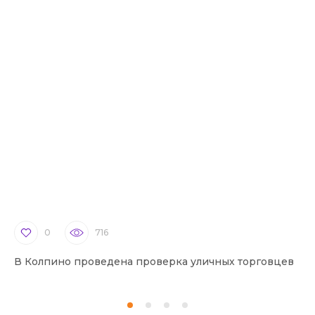
0
716
В Колпино проведена проверка уличных торговцев
В 