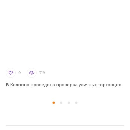
0
719
В Колпино проведена проверка уличных торговцев
В 