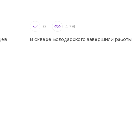
0
4 791
цев
В сквере Володарского завершили работы