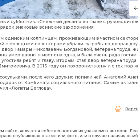
ный субботник. «Снежный десант» во главе с руководите
рядок знаковые воинские захоронения.
ым одиноким колпинцам, проживающим в частном секторе
лий с молодыми волонтерами убрали сугробы во дворах дв
 двор Тамары Николаевны Богдановой, ветерана труда, ж
ы умер давно, живет она одна, и была очень рада гостям
угостила ребят и главу. Вторым стал двор ветерана труда
митриевича. В 2013 году он похоронил жену и с тех пор ж
 сосульками, после чего дружно попили чай. Анатолий Ана
подарок от Комбината социального питания. Самым актив
чил «Лопаты Беглова».
Верси
м сайте, являются собственностью их уважаемых авторов. Есл
раво опубликовав статью или фото, или в случае наличия ошиб