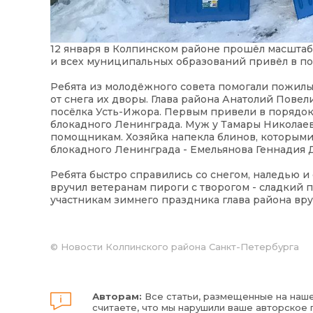
12 января в Колпинском районе прошёл масштаб
и всех муниципальных образований привёл в по
Ребята из молодёжного совета помогали пожил
от снега их дворы. Глава района Анатолий Пове
посёлка Усть-Ижора. Первым привели в порядок
блокадного Ленинграда. Муж у Тамары Николаевн
помощникам. Хозяйка напекла блинов, которыми 
блокадного Ленинграда - Емельянова Геннадия Д
Ребята быстро справились со снегом, наледью и
вручил ветеранам пироги с творогом - сладкий 
участникам зимнего праздника глава района вру
©
Новости Колпинского района Санкт-Петербурга
Авторам:
Все статьи, размещенные на наше
считаете, что мы нарушили ваше авторское п