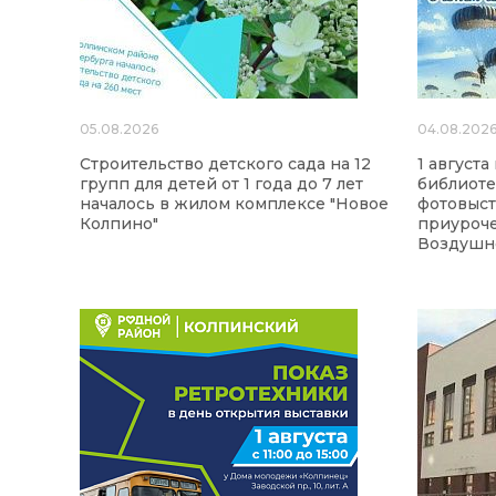
05.08.2026
04.08.202
Строительство детского сада на 12
1 август
групп для детей от 1 года до 7 лет
библиоте
началось в жилом комплексе "Новое
фотовыст
Колпино"
приуроч
Воздушно