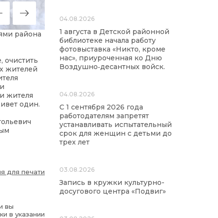
04.08.2026
1 августа в Детской районной
лями района
библиотеке начала работу
фотовыставка «Никто, кроме
нас», приуроченная ко Дню
, очистить
Воздушно‑десантных войск.
ух жителей
ителя
 и
04.08.2026
 и жителя
ивет один.
С 1 сентября 2026 года
работодателям запретят
тольевич
устанавливать испытательный
ным
срок для женщин с детьми до
трех лет
03.08.2026
я для печати
Запись в кружки культурно-
досугового центра «Подвиг»
и вы
ки в указании