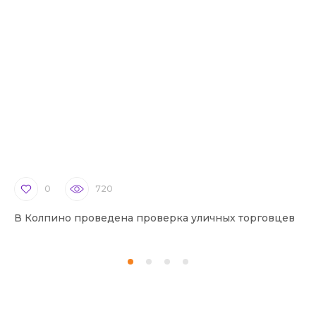
0
720
В Колпино проведена проверка уличных торговцев
В 