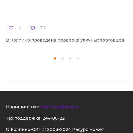
0
715
В Колпино проведена проверка уличных торговцев
В 
Напишите нам
9443440@mail.ru
Тех.поддержка:
244-88-22
© Колпино-СИТИ! 2003-2024 Ресурс может