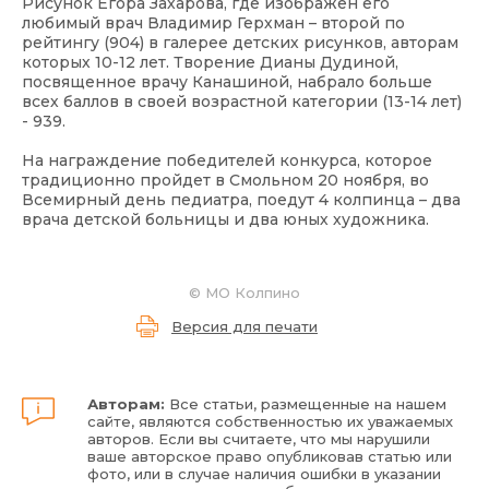
Рисунок Егора Захарова, где изображен его
любимый врач Владимир Герхман – второй по
рейтингу (904) в галерее детских рисунков, авторам
которых 10-12 лет. Творение Дианы Дудиной,
посвященное врачу Канашиной, набрало больше
всех баллов в своей возрастной категории (13-14 лет)
- 939.
На награждение победителей конкурса, которое
традиционно пройдет в Смольном 20 ноября, во
Всемирный день педиатра, поедут 4 колпинца – два
врача детской больницы и два юных художника.
©
МО Колпино
Версия для печати
Авторам:
Все статьи, размещенные на нашем
сайте, являются собственностью их уважаемых
авторов. Если вы считаете, что мы нарушили
ваше авторское право опубликовав статью или
фото, или в случае наличия ошибки в указании