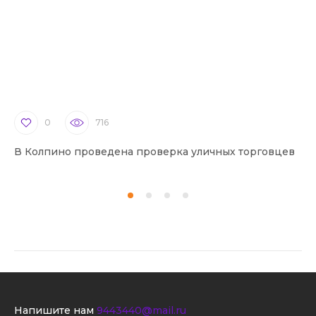
0
716
В Колпино проведена проверка уличных торговцев
В 
Напишите нам
9443440@mail.ru