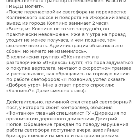
общественного транспорта невозможен. Власти и
ГИБДД молчат».
«После перенастройки светофора на перекрестке
Колпинского шоссе и поворота на Ижорский завод
выезд из города Колпино занимает 2 часа».
«Выезд из Колпино не то что затруднён, он
практически невозможен. Уже в 7 утра на проезд
уходит не менее получаса, и чем позднее, тем
сложнее выехать. Администрация объяснила это
сбоем, но ничего не изменилось».
В колпинских группах «ВКонтакте» и в
разговорчиках «Яндекса» шутят, что пора задуматься
о покупке вертолета, мечтают о скоростном трамвае
и рассказывают, как обращались на горячую линию
по работе светофоров: «Я позвонил, успел сказать:
«Доброе утро». Мне в ответ просто спросили:
«Колпино?». Даже смешно стало)».
Действительно, причиной стал старый светофорный
пост, у которого сбоит контроллер, объяснил
«Фонтанке» главный специалист ГУ «Дирекция по
организации дорожного движения» Дмитрий
Попов. Обращение граждан по поводу нарушения
работы светофора поступило вчера, аварийные
бригады выехали на место и настроили режим.