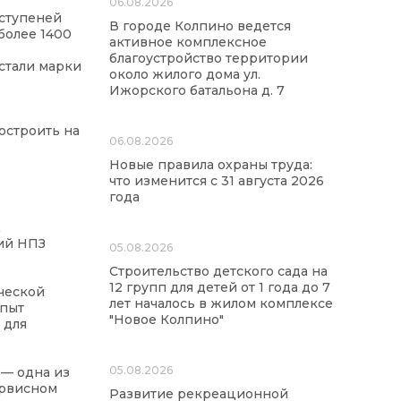
06.08.2026
 ступеней
В городе Колпино ведется
более 1400
активное комплексное
благоустройство территории
стали марки
около жилого дома ул.
Ижорского батальона д. 7
остроить на
06.08.2026
Новые правила охраны труда:
что изменится с 31 августа 2026
года
х
ий НПЗ
05.08.2026
Строительство детского сада на
12 групп для детей от 1 года до 7
ческой
лет началось в жилом комплексе
опыт
"Новое Колпино"
 для
05.08.2026
— одна из
ервисном
Развитие рекреационной