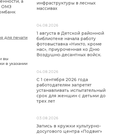
енности, а
инфраструктуры в лесных
и ОМЗ
массивах
ромбанк
04.08.2026
1 августа в Детской районной
я для печати
библиотеке начала работу
фотовыставка «Никто, кроме
нас», приуроченная ко Дню
Воздушно‑десантных войск.
и вы
ки в указании
04.08.2026
С 1 сентября 2026 года
работодателям запретят
устанавливать испытательный
срок для женщин с детьми до
трех лет
03.08.2026
Запись в кружки культурно-
досугового центра «Подвиг»