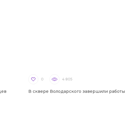
0
4 805
цев
В сквере Володарского завершили работы