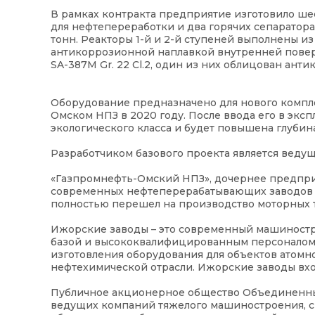
В рамках контракта предприятие изготовило шес
для нефтепереработки и два горячих сепаратора
тонн. Реакторы 1-й и 2-й ступеней выполнены и
антикоррозионной наплавкой внутренней повер
SA-387M Gr. 22 Cl.2, один из них облицован ант
Оборудование предназначено для нового компле
Омском НПЗ в 2020 году. После ввода его в экс
экологического класса и будет повышена глуби
Разработчиком базового проекта является веду
«Газпромнефть-Омский НПЗ», дочернее предприя
современных нефтеперерабатывающих заводов Р
полностью перешел на производство моторных то
Ижорские заводы – это современный машиностр
базой и высококвалифицированным персоналом.
изготовления оборудования для объектов атомн
нефтехимической отрасли. Ижорские заводы вхо
Публичное акционерное общество Объединенны
ведущих компаний тяжелого машиностроения, 