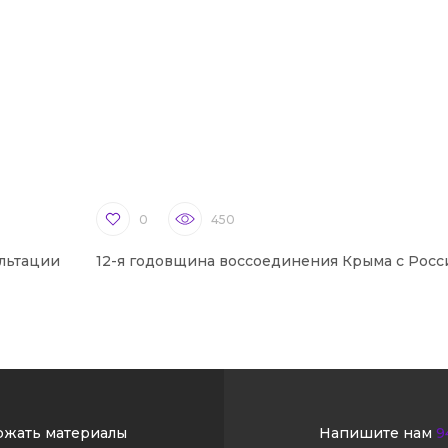
0
450
льтации
12-я годовщина воссоединения Крыма с Росс
ржать материалы
Напишите нам
9