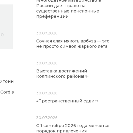
Многодетное материнство в
России дает право на
существенные пенсионные
преференции
30.07.2026
Сочная алая мякоть арбуза — это
не просто символ жаркого лета
30.07.2026
Выставка достижений
Колпинского района! ✨
0 тонн
Cordis
30.07.2026
«Пространственный сдвиг»
30.07.2026
С 1 сентября 2026 года меняется
порядок привлечения